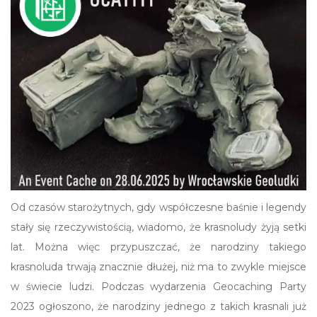
Od czasów starożytnych, gdy współczesne baśnie i legendy
stały się rzeczywistością, wiadomo, że krasnoludy żyją setki
lat. Można więc przypuszczać, że narodziny takiego
krasnoluda trwają znacznie dłużej, niż ma to zwykle miejsce
w świecie ludzi. Podczas wydarzenia Geocaching Party
2023 ogłoszono, że narodziny jednego z takich krasnali już