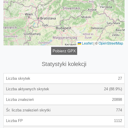
Leaflet
|
©
OpenStreetMap
Pobierz GPX
Statystyki kolekcji
Liczba skrytek
27
Liczba aktywnych skrytek
24 (88.9%)
Liczba znalezień
20898
Śr. liczba znalezień skrytki
774
Liczba FP
1112