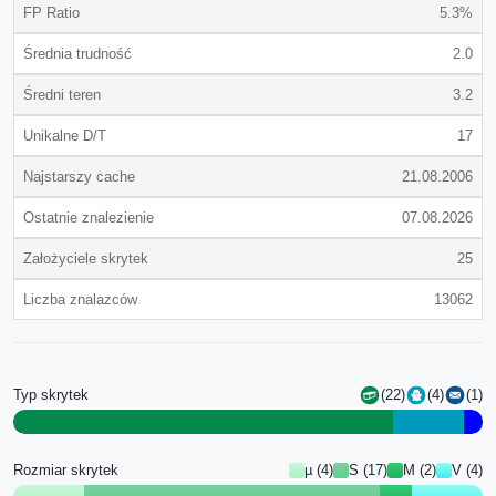
FP Ratio
5.3%
Średnia trudność
2.0
Średni teren
3.2
Unikalne D/T
17
Najstarszy cache
21.08.2006
Ostatnie znalezienie
07.08.2026
Założyciele skrytek
25
Liczba znalazców
13062
Typ skrytek
(22)
(4)
(1)
Rozmiar skrytek
µ (4)
S (17)
M (2)
V (4)