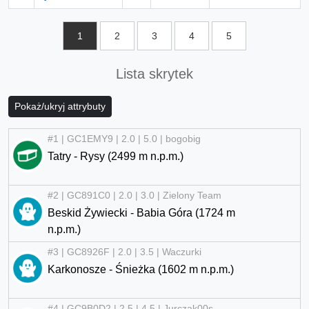
1
2
3
4
5
Lista skrytek
Pokaż/ukryj attrybuty
#1 | GC1EMY9 | 2.0 | 5.0 | bogobig
Tatry - Rysy (2499 m n.p.m.)
#2 | GC891C0 | 2.0 | 3.0 | Zielony Team
Beskid Żywiecki - Babia Góra (1724 m
n.p.m.)
#3 | GC8926F | 2.0 | 3.5 | Waczurki
Karkonosze - Śnieżka (1602 m n.p.m.)
#4 | GC9B0D2 | 2.5 | 4.5 | Jurczak00s