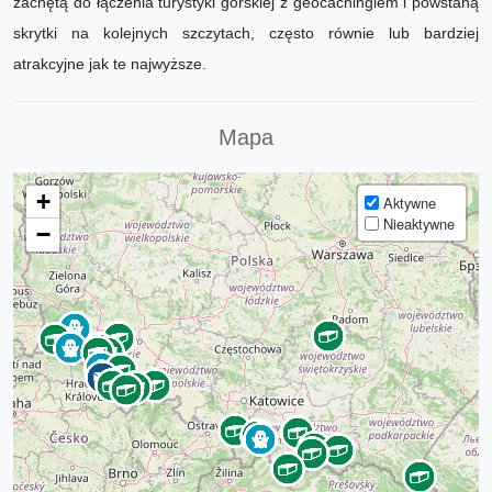
zachętą do łączenia turystyki górskiej z geocachingiem i powstaną
skrytki na kolejnych szczytach, często równie lub bardziej
atrakcyjne jak te najwyższe.
Mapa
+
Aktywne
Nieaktywne
−