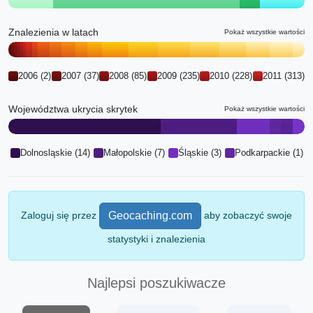
Znalezienia w latach
Pokaż wszystkie wartości
2006 (2)
2007 (37)
2008 (85)
2009 (235)
2010 (228)
2011 (313)
2012 (459)
2013 (481)
2014 (859)
2015 (854)
2016 (1011)
Województwa ukrycia skrytek
Pokaż wszystkie wartości
2017 (916)
2018 (1129)
2019 (1814)
2020 (2175)
2021 (2249)
2022 (2038)
2023 (1825)
2024 (1721)
2025 (1639)
2026 (800)
Dolnosląskie (14)
Małopolskie (7)
Śląskie (3)
Podkarpackie (1)
Opolskie (1)
Świętokrzyskie (1)
Zaloguj się przez
aby zobaczyć swoje
Geocaching.com
statystyki i znalezienia
Najlepsi poszukiwacze