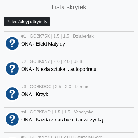
Lista skrytek
Pokaż/ukryj attrybuty
#1 | GCBK75X | 1.5 | 1.5 | Dziaberlak
ONA - Efekt Matyldy
#2 | GCBK9N7 | 4.0 | 2.0 | Ulett
ONA - Niezła sztuka... autoportretu
#3 | GCBKDGC | 2.5 | 2.0 | Lumen_
ONA - Krzyk
#4 | GCBKBYD | 1.5 | 1.5 | Veselynka
ONA - Każda z nas była dziewczynką
#5 | GCBK9YX | 3.0 | 2.0 | GwiezdneGofry