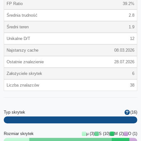
FP Ratio
39.2%
Średnia trudność
2.8
Średni teren
1.9
Unikalne D/T
12
Najstarszy cache
08.03.2026
Ostatnie znalezienie
28.07.2026
Założyciele skrytek
6
Liczba znalazców
38
Typ skrytek
(16)
Rozmiar skrytek
µ (3)
S (10)
M (2)
O (1)