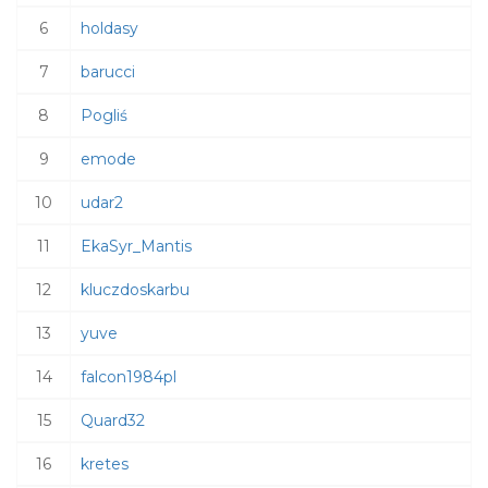
6
holdasy
7
barucci
8
Pogliś
9
emode
10
udar2
11
EkaSyr_Mantis
12
kluczdoskarbu
13
yuve
14
falcon1984pl
15
Quard32
16
kretes