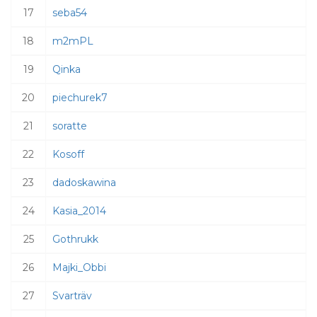
17
seba54
18
m2mPL
19
Qinka
20
piechurek7
21
soratte
22
Kosoff
23
dadoskawina
24
Kasia_2014
25
Gothrukk
26
Majki_Obbi
27
Svarträv