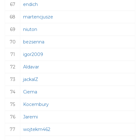
67
endich
68
martencjusze
69
niuton
70
bezsenna
71
igor2009
72
Aldavar
73
jackalZ
74
Ciema
75
Kocembury
76
Jaremi
77
wojtekm462