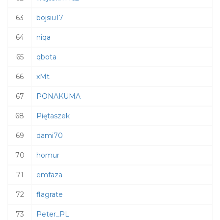
63
bojsiu17
64
niqa
65
qbota
66
xMt
67
PONAKUMA
68
Piętaszek
69
dami70
70
homur
71
emfaza
72
flagrate
73
Peter_PL