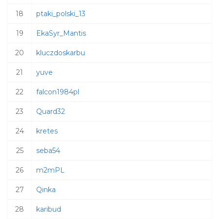
18
ptaki_polski_13
19
EkaSyr_Mantis
20
kluczdoskarbu
21
yuve
22
falcon1984pl
23
Quard32
24
kretes
25
seba54
26
m2mPL
27
Qinka
28
karibud