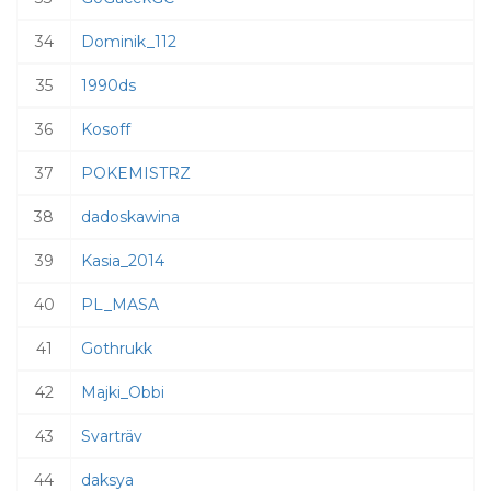
34
Dominik_112
35
1990ds
36
Kosoff
37
POKEMISTRZ
38
dadoskawina
39
Kasia_2014
40
PL_MASA
41
Gothrukk
42
Majki_Obbi
43
Svarträv
44
daksya