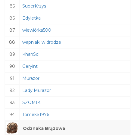
85
SuperKrzys
86
Edyletka
87
wiewiórka500
88
wapniaki w drodze
89
KhanSol
90
Geryint
91
Murazor
92
Lady Murazor
93
SZOMIK
94
TomekS1976
Odznaka Brązowa