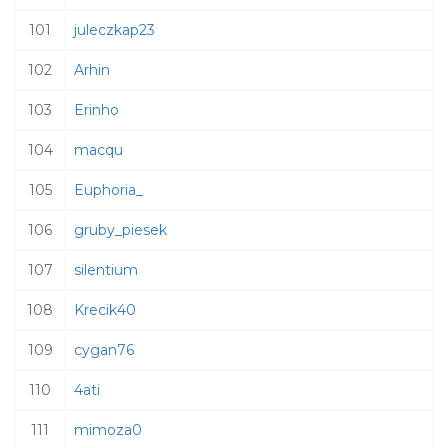
101
juleczkap23
102
Arhin
103
Erinho
104
macqu
105
Euphoria_
106
gruby_piesek
107
silentium
108
Krecik40
109
cygan76
110
4ati
111
mimoza0