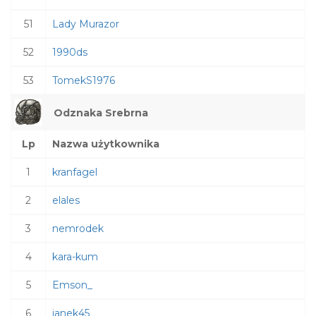
51
Lady Murazor
52
1990ds
53
TomekS1976
Odznaka Srebrna
Lp
Nazwa użytkownika
1
kranfagel
2
elales
3
nemrodek
4
kara-kum
5
Emson_
6
janek45