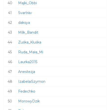
40
Majki_Obbi
41
Svarträv
42
daksya
43
Milk_Bandit
44
Zuśka_Kluśka
45
Ruda_Mała_Mi
46
Laurka2015
47
Anestezja
48
IzabelaiSzymon
49
Fedechko
50
MorowyDzik