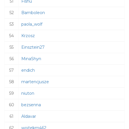
51
Fishu
52
Bamboleon
53
paola_wolf
54
Krzosz
55
Einsztein27
56
MinaShyn
57
endich
58
martencjusze
59
niuton
60
bezsenna
61
Aldavar
62
wojtekm462