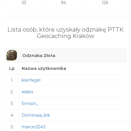
53
94
126
Lista osób, które uzyskały odznakę PTTK
Geocaching Kraków
Odznaka Złota
Lp
Nazwa użytkownika
1
kranfagel
2
elales
3
Emson_
4
Dominisia_krk
5
marcin3243