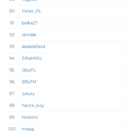
90
Peter_PL
91
belka27
92
sernikk
93
dadadsfasd
94
ElKaMiRo
95
QbaPL
96
BBxTM
97
zatory
98
hacze_losy
99
hedonic
100
masaj