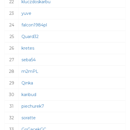
22
kluczdoskarbu
23
yuve
24
falcon1984pl
25
Quard32
26
kretes
27
seba54
28
m2mPL
29
Qinka
30
karibud
31
piechurek7
32
soratte
33
GoGacekGC