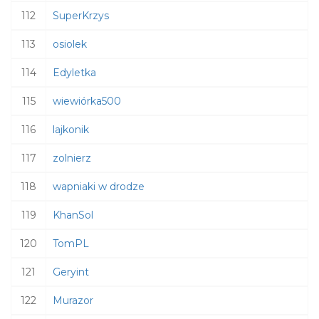
112
SuperKrzys
113
osiolek
114
Edyletka
115
wiewiórka500
116
lajkonik
117
zolnierz
118
wapniaki w drodze
119
KhanSol
120
TomPL
121
Geryint
122
Murazor