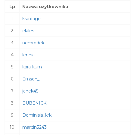
Lp
Nazwa użytkownika
1
kranfagel
2
elales
3
nemrodek
4
leneia
5
kara-kum
6
Emson_
7
janek45
8
BUBENICK
9
Dominisia_krk
10
marcin3243