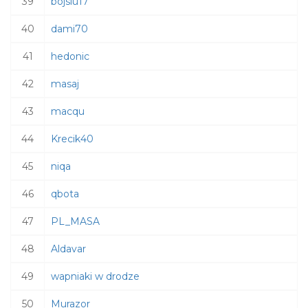
39
bojsiu17
40
dami70
41
hedonic
42
masaj
43
macqu
44
Krecik40
45
niqa
46
qbota
47
PL_MASA
48
Aldavar
49
wapniaki w drodze
50
Murazor