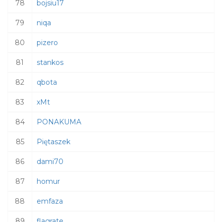
78
bojsiu17
79
niqa
80
pizero
81
stankos
82
qbota
83
xMt
84
PONAKUMA
85
Piętaszek
86
dami70
87
homur
88
emfaza
89
flagrate