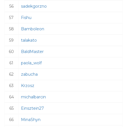
56
sadekgorzno
57
Fishu
58
Bamboleon
59
talakato
60
BaldMaster
61
paola_wolf
62
zabucha
63
Krzosz
64
michalbarcin
65
Einsztein27
66
MinaShyn