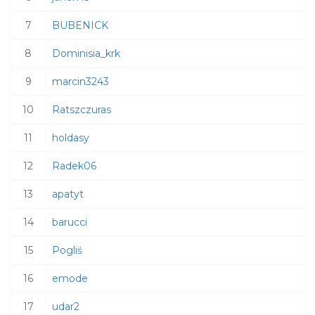
7
BUBENICK
8
Dominisia_krk
9
marcin3243
10
Ratszczuras
11
holdasy
12
Radek06
13
apatyt
14
barucci
15
Pogliś
16
emode
17
udar2