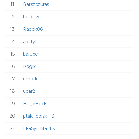
11
Ratszczuras
12
holdasy
13
Radek06
14
apatyt
15
barucci
16
Pogliś
17
emode
18
udar2
19
HugeBeck
20
ptaki_polski_13
21
EkaSyr_Mantis