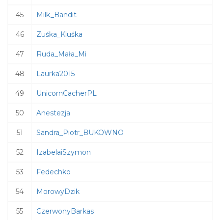
45
Milk_Bandit
46
Zuśka_Kluśka
47
Ruda_Mała_Mi
48
Laurka2015
49
UnicornCacherPL
50
Anestezja
51
Sandra_Piotr_BUKOWNO
52
IzabelaiSzymon
53
Fedechko
54
MorowyDzik
55
CzerwonyBarkas